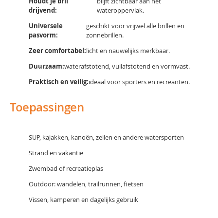
Houdt je bril
blijft zichtbaar aan het
drijvend:
wateroppervlak.
Universele
geschikt voor vrijwel alle brillen en
pasvorm:
zonnebrillen.
Zeer comfortabel:
licht en nauwelijks merkbaar.
Duurzaam:
waterafstotend, vuilafstotend en vormvast.
Praktisch en veilig:
ideaal voor sporters en recreanten.
Toepassingen
SUP, kajakken, kanoën, zeilen en andere watersporten
Strand en vakantie
Zwembad of recreatieplas
Outdoor: wandelen, trailrunnen, fietsen
Vissen, kamperen en dagelijks gebruik