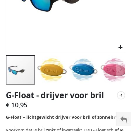
Ga
G-Float - drijver voor bril
naar
het
€ 10,95
begin
van
G-Float – lichtgewicht drijver voor bril of zonnebril.
de
afbeeldingen-
Voorkom dat je bril zinkt of kwijtraakt. De G-Float schuif je
gallerij